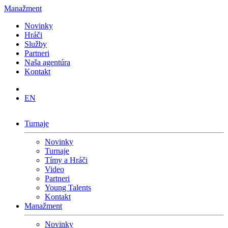
Manažment
Novinky
Hráči
Služby
Partneri
Naša agentúra
Kontakt
EN
Turnaje
Novinky
Turnaje
Tímy a Hráči
Video
Partneri
Young Talents
Kontakt
Manažment
Novinky